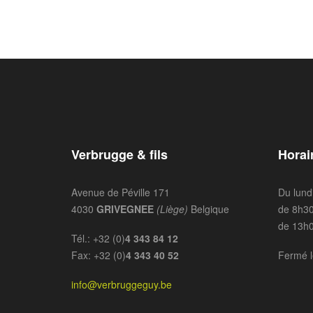
Verbrugge & fils
Horai
Avenue de Péville 171
Du lund
4030
GRIVEGNEE
(Liège)
Belgique
de 8h30
de 13h0
Tél.: +32 (0)
4 343 84 12
Fax: +32 (0)
4 343 40 52
Fermé l
info@verbruggeguy.be