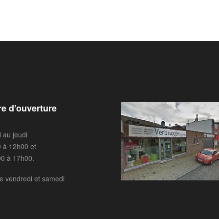
re d’ouverture
i au jeudi
 à 12h00 et
0 à 17h00.
e vendredi et samedi