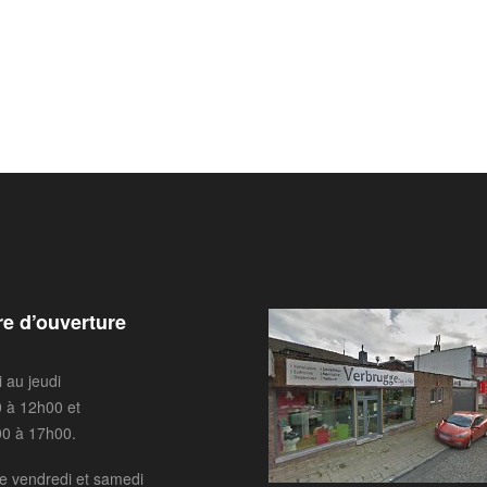
re d’ouverture
i au jeudi
 à 12h00 et
0 à 17h00.
e vendredi et samedi