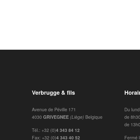
Verbrugge & fils
Horai
Avenue de Péville 171
Du lund
4030
GRIVEGNEE
(Liège)
Belgique
de 8h30
de 13h0
Tél.: +32 (0)
4 343 84 12
Fax: +32 (0)
4 343 40 52
Fermé l